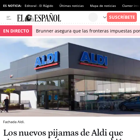
ES NOTICIA:
Editoral - El Rúgido
Últimas noticias
Mapa de noticias
Clamor inte
EN DIRECTO
Brunner asegura que las fronteras impuestas por I
Fachada Aldi.
Los nuevos pijamas de Aldi que