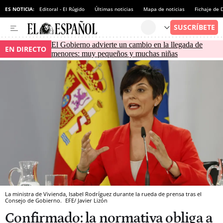
ES NOTICIA:
Editoral - El Rúgido
Últimas noticias
Mapa de noticias
Fichaje de
El Gobierno advierte un cambio en la llegada de
EN DIRECTO
menores: muy pequeños y muchas niñas
La ministra de Vivienda, Isabel Rodríguez durante la rueda de prensa tras el
Consejo de Gobierno.
EFE/ Javier Lizón
Confirmado: la normativa obliga a