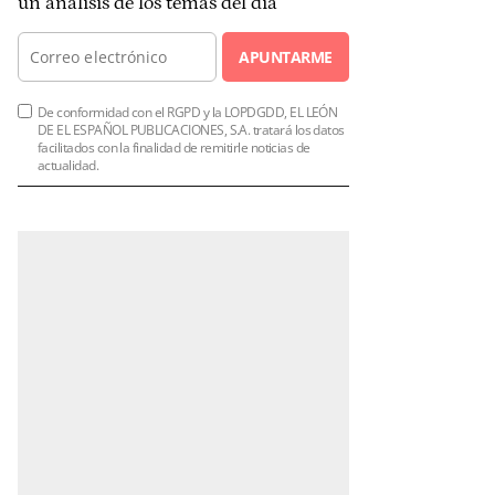
un análisis de los temas del día
APUNTARME
De conformidad con el RGPD y la LOPDGDD, EL LEÓN
DE EL ESPAÑOL PUBLICACIONES, S.A. tratará los datos
facilitados con la finalidad de remitirle noticias de
actualidad.