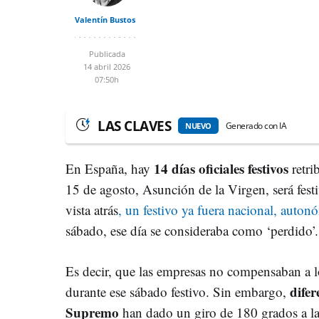
Valentín Bustos
Publicada
14 abril 2026
07:50h
LAS CLAVES
Generado con IA
NUEVO
14 días oficiales festivos
En España, hay
retri
15 de agosto, Asunción de la Virgen, será fest
vista atrás
, un festivo ya fuera nacional, auton
sábado, ese día se consideraba como ‘perdido’.
Es decir, que las empresas no compensaban a lo
difer
durante ese sábado festivo. Sin embargo,
Supremo
han dado un giro de 180 grados a la