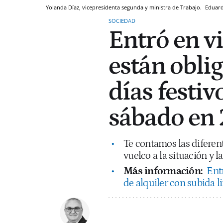
Yolanda Díaz, vicepresidenta segunda y ministra de Trabajo.
Eduard
SOCIEDAD
Entró en v
están obli
días festiv
sábado en
Te contamos las difere
vuelco a la situación y 
Más información:
Entr
de alquiler con subida l