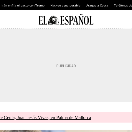
Irán enfría el pacto con Trump
Hackeo agua potable
Ataque a Ceuta
Teléfonos d
de Ceuta, Juan Jesús Vivas, en Palma de Mallorca