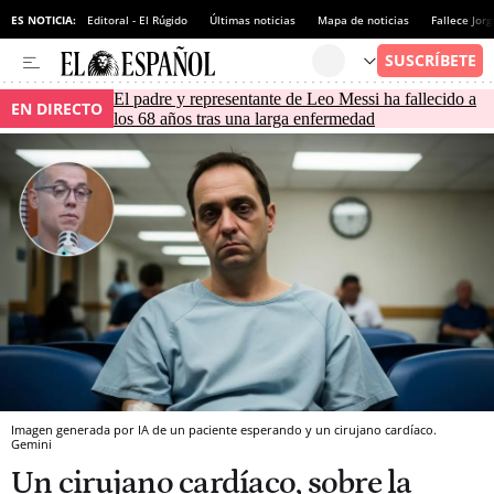
ES NOTICIA:
Editoral - El Rúgido
Últimas noticias
Mapa de noticias
Fallece Jor
El padre y representante de Leo Messi ha fallecido a
EN DIRECTO
los 68 años tras una larga enfermedad
Imagen generada por IA de un paciente esperando y un cirujano cardíaco.
Gemini
Un cirujano cardíaco, sobre la