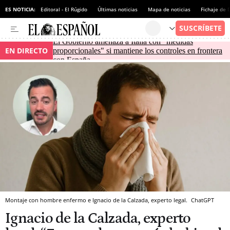
ES NOTICIA:
Editoral - El Rúgido
Últimas noticias
Mapa de noticias
Fichaje de
El Gobierno amenaza a Italia con "medidas
EN DIRECTO
proporcionales" si mantiene los controles en frontera
con España
Montaje con hombre enfermo e Ignacio de la Calzada, experto legal.
ChatGPT
Ignacio de la Calzada, experto