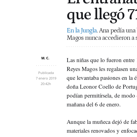
que llegó 
En la Jungla
. Ana pedía una 
Magos nunca accedieron a su
M. C.
Las niñas que lo fueron entre
Reyes Magos les regalasen u
Publicada
que levantaba pasiones en la 
7 enero 2019
20:42h
doña Leonor Coello de Portuga
podían permitírsela, de modo
mañana del 6 de enero.
Aunque la muñeca dejó de fabr
materiales renovados y enfoca