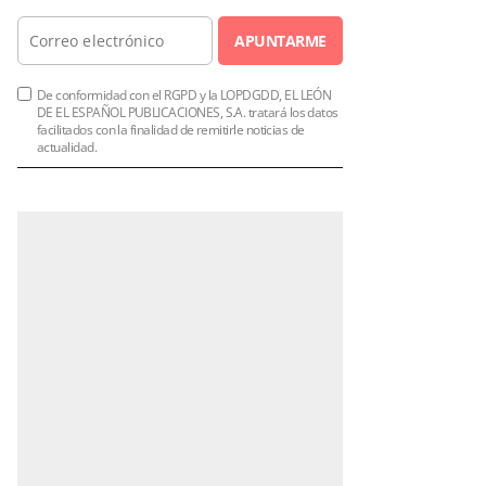
APUNTARME
De conformidad con el RGPD y la LOPDGDD, EL LEÓN
DE EL ESPAÑOL PUBLICACIONES, S.A. tratará los datos
facilitados con la finalidad de remitirle noticias de
actualidad.