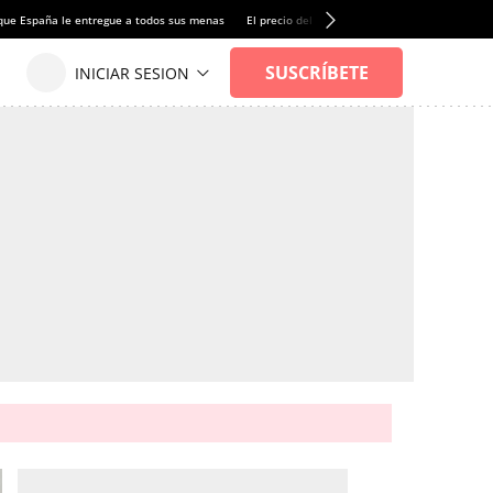
que España le entregue a todos sus menas
El precio del alquiler de vivienda baja por pri