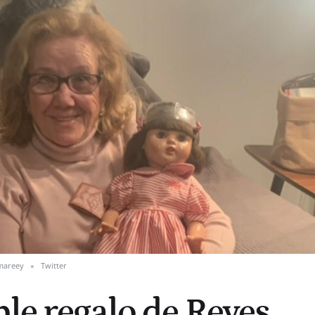
mareey
Twitter
ble regalo de Reyes