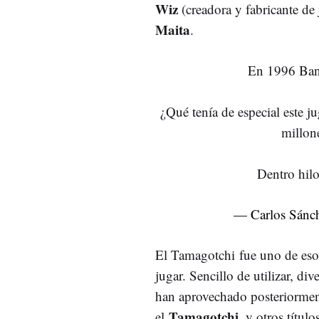
Wiz
(creadora y fabricante de
Maita
.
En 1996 Band
¿Qué tenía de especial este j
millon
Dentro hil
— Carlos Sánc
El Tamagotchi fue uno de eso
jugar. Sencillo de utilizar, d
han aprovechado posteriorment
Tamagotchi,
el
y otros título