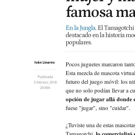
famosa mas
En la Jungla
. El Tamagotchi
destacado en la historia m
populares.
Iván Linares
Pocos juguetes marcaron tant
Esta mezcla de mascota virtual
Publicada
futuro del juego móvil: los n
5 febrero 2018
20:45h
que no solo podían llevar a cu
opción de jugar allá donde 
fuese "jugar", sino "cuidar".
¿Tuviste una de estas mascotas
lo comercializó
Tamagotchi,