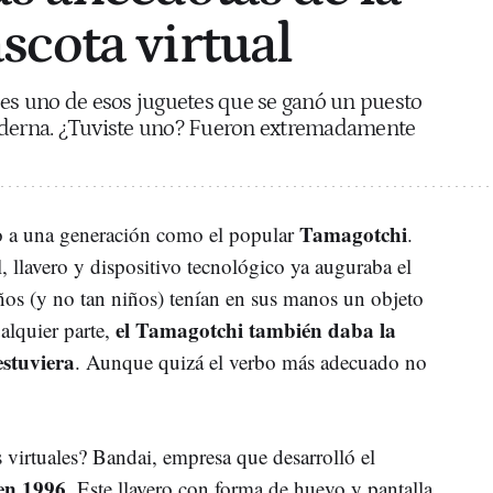
cota virtual
 es uno de esos juguetes que se ganó un puesto
oderna. ¿Tuviste uno? Fueron extremadamente
Tamagotchi
o a una generación como el popular
.
, llavero y dispositivo tecnológico ya auguraba el
iños (y no tan niños) tenían en sus manos un objeto
el Tamagotchi también daba la
alquier parte,
estuviera
. Aunque quizá el verbo más adecuado no
 virtuales? Bandai, empresa que desarrolló el
 en 1996
. Este llavero con forma de huevo y pantalla