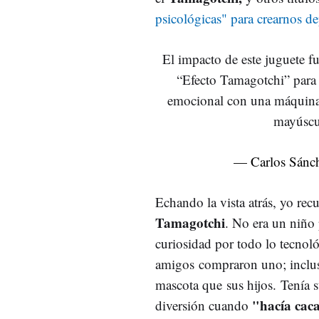
psicológicas" para crearnos d
El impacto de este juguete f
“Efecto Tamagotchi” para 
emocional con una máquina
mayúscu
— Carlos Sánc
Echando la vista atrás, yo re
Tamagotchi
. No era un niño 
curiosidad por todo lo tecnol
amigos compraron uno; inclus
mascota que sus hijos. Tenía 
"hacía cac
diversión cuando