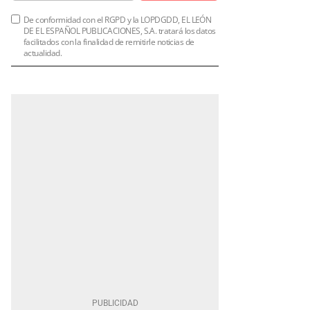
De conformidad con el RGPD y la LOPDGDD, EL LEÓN
DE EL ESPAÑOL PUBLICACIONES, S.A. tratará los datos
facilitados con la finalidad de remitirle noticias de
actualidad.