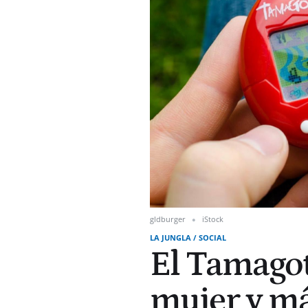
gldburger
iStock
LA JUNGLA / SOCIAL
El Tamagot
mujer y má