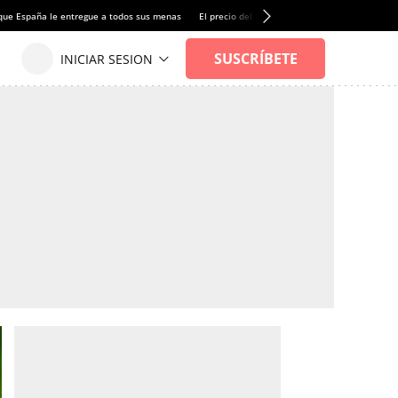
que España le entregue a todos sus menas
El precio del alquiler de vivienda baja por pri