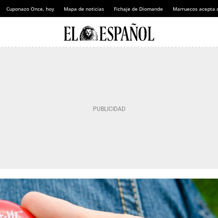
Cuponazo Once, hoy
Mapa de noticias
Fichaje de Diomande
Marruecos acepta 