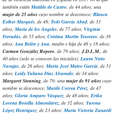
Matilde de Castro
también están
, de 44 años; una
mujer de 25 años
Blanca
cuyo nombre se desconoce;
Esther Marqués
Toñi García Abad
, de 48;
, de 33
María de los Ángeles
Virginia
años;
, de 77 años;
Ferradás
Cristina
Martín Tesorero
, de 55 años;
, de 38
Ana Belén y Ana
años;
, madre e hija de 46 y 18 años;
Carmen González Ropero
J.D.L.M.
, de 79 años;
, de
Laura Nieto
40 años (solo se conocen las iniciales);
Navajas
María José Mateo García
, de 26 años;
, de 51
Leidy Yuliana Díaz Alvarado
años;
, de 34 años;
Margaret Stenning
mujer de 91 años
, de 79; una
cuyo
Mariló Correa Pérez
nombre se desconoce;
, de 47
Gloria Amparo Vásquez
Erika
años;
, de 48 años;
Lorena Bonilla Almendárez
Yurena
, de 32 años;
López Henríquez
María Victoria Zanardi
, de 23 años;