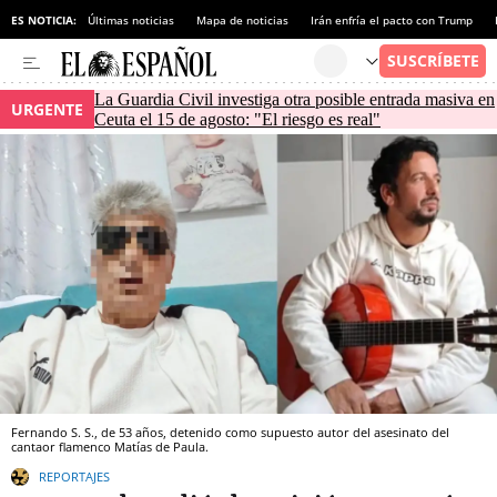
ES NOTICIA:
Últimas noticias
Mapa de noticias
Irán enfría el pacto con Trump
La Guardia Civil investiga otra posible entrada masiva en
URGENTE
Ceuta el 15 de agosto: "El riesgo es real"
Fernando S. S., de 53 años, detenido como supuesto autor del asesinato del
cantaor flamenco Matías de Paula.
REPORTAJES