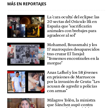
MÁS EN REPORTAJES
La 'cara oculta' del eclipse: las
20 sectas del Oráculo Ifá en
España que "sacrificarán
animales con brebajes para
agradecer al sol"
Mohamed, Boussmahi y los
17 marroquíes desaparecidos
tras cruzar El Tarajal:
"Tememos encontrarles en la
morgue"
Anas Lafhel y los 58 jóvenes
en prisiones de Marruecos
por la invasión de Ceuta: "Les
acusan de agredir a policías
con armas"
Milagros Tolón, la ministra
que Sánchez aupó contra