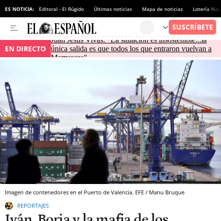
ES NOTICIA:
Editoral - El Rúgido
Últimas noticias
Mapa de noticias
Lotería Nac
Juan Jesús Vivas: "La situación es insostenible...la
EN DIRECTO
única salida es que todos los que entraron vuelvan a
Marruecos"
Imagen de contenedores en el Puerto de Valencia. EFE / Manu Bruque
REPORTAJES
Iván, Borja y la mafia de los