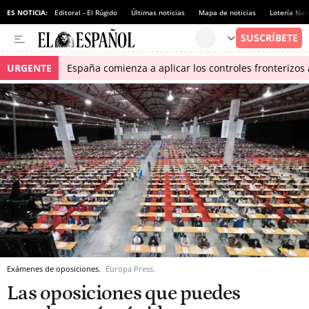
ES NOTICIA:
Editoral - El Rúgido
Últimas noticias
Mapa de noticias
Lotería Nac
URGENTE
España comienza a aplicar los controles fronterizos a
Exámenes de oposiciones.
Europa Press.
Las oposiciones que puedes