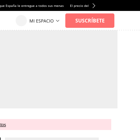
que España le entregue a todos sus menas
El precio del alquiler de vivienda baja por pri
tos