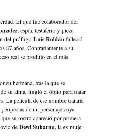
erdad. El que fue colaborador del
onzález
, espía, testaferro y pieza
Luis Roldán
ión del prófugo
falleció
los 87 años. Contrariamente a su
eceso real se produjo en el más
r su hermana, tras la que se
o
de su alma, fingió el óbito para tratar
as
. La película de ese nombre trataría
as peripecias de un personaje cuya
e que su rostro apareció por primera
Dewi Sukarno
novio de
, la ex mujer