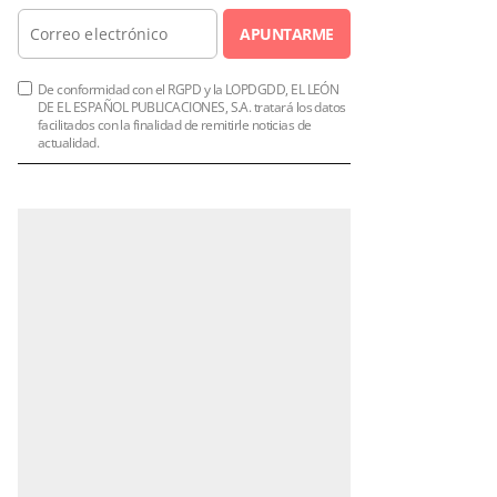
APUNTARME
De conformidad con el RGPD y la LOPDGDD, EL LEÓN
DE EL ESPAÑOL PUBLICACIONES, S.A. tratará los datos
facilitados con la finalidad de remitirle noticias de
actualidad.