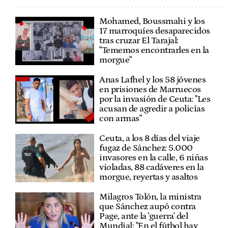
Mohamed, Boussmahi y los
17 marroquíes desaparecidos
tras cruzar El Tarajal:
"Tememos encontrarles en la
morgue"
Anas Lafhel y los 58 jóvenes
en prisiones de Marruecos
por la invasión de Ceuta: "Les
acusan de agredir a policías
con armas"
Ceuta, a los 8 días del viaje
fugaz de Sánchez: 5.000
invasores en la calle, 6 niñas
violadas, 88 cadáveres en la
morgue, reyertas y asaltos
Milagros Tolón, la ministra
que Sánchez aupó contra
Page, ante la 'guerra' del
Mundial: "En el fútbol hay