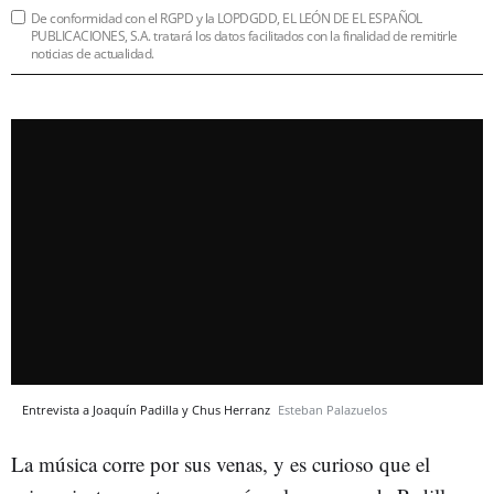
De conformidad con el RGPD y la LOPDGDD, EL LEÓN DE EL ESPAÑOL
PUBLICACIONES, S.A. tratará los datos facilitados con la finalidad de remitirle
noticias de actualidad.
Entrevista a Joaquín Padilla y Chus Herranz
Esteban Palazuelos
La música corre por sus venas, y es curioso que el