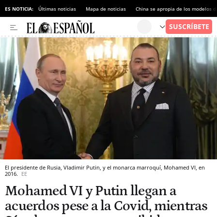
ES NOTICIA:
Últimas noticias
Mapa de noticias
China se apropia de los modelos d
El presidente de Rusia, Vladimir Putin, y el monarca marroquí, Mohamed VI, en
2016.
EE
Mohamed VI y Putin llegan a
acuerdos pese a la Covid, mientras