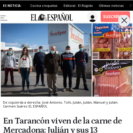
ES NOTICIA:
Cocina croquetas
Editoral - El Rúgido
Últimas noticias
M
De izquierda a derecha: José Antonio, Toñi, Julián, Julián, Manuel y Julián.
Carmen Suárez
EL ESPAÑOL
En Tarancón viven de la carne de
Mercadona: Julián y sus 13