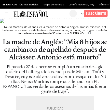
ES NOTICIA:
Últimas noticias
Mapa de noticias
Lotería Nacional, hoy
Irán enfr
Neusa Martins, de 78 años, es la madre de Antonio Anglés. Transcurridos 25 del
hallazgo de los cuerpos de las tres niñas asesinadas, la mujer, de origen brasileño,
concede una entrevista de 30 minutos a EL ESPAÑOL.
A.L.
La madre de Anglés: “Mis 8 hijos se
cambiaron de apellido después de
Alcásser. Antonio está muerto”
El pasado 27 de enero se cumplió un cuarto de siglo
exacto del hallazgo de los cuerpos de Miriam, Toñi y
Desirée, cuyos cadáveres estuvieron desaparecidos 75
días. Neusa Martins rompe su silencio para EL
ESPAÑOL: “Los verdaderos asesinos de las niñas fueron
gente de traje”.