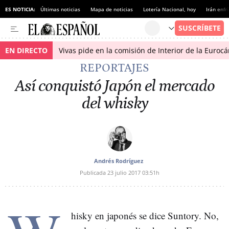
ES NOTICIA:
Últimas noticias
Mapa de noticias
Lotería Nacional, hoy
Irán enfr
EN DIRECTO
Vivas pide en la comisión de Interior de la Euroc
REPORTAJES
Así conquistó Japón el mercado
del whisky
Andrés Rodríguez
Publicada
23 julio 2017
03:51h
hisky en japonés se dice Suntory. No,