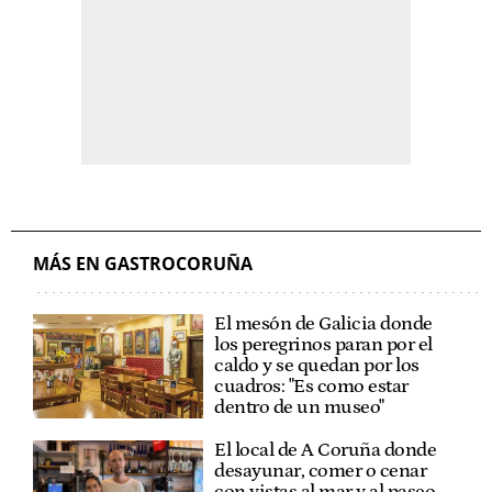
MÁS EN GASTROCORUÑA
El mesón de Galicia donde
los peregrinos paran por el
caldo y se quedan por los
cuadros: "Es como estar
dentro de un museo"
El local de A Coruña donde
desayunar, comer o cenar
con vistas al mar y al paseo