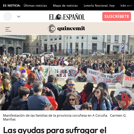
ES NOTICIA:
Últimas noticias
Mapa de noticias
Lotería Nacional, hoy
Irán enfr
Manifestación de las familias de la provincia coruñesa en A Coruña.
Carmen G.
Mariñas
Las ayudas para sufragar el