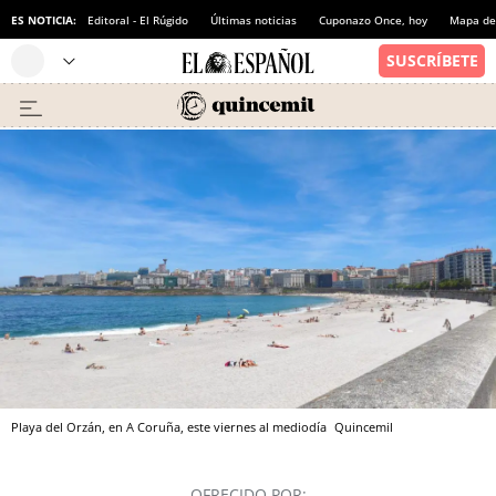
ES NOTICIA:
Editoral - El Rúgido
Últimas noticias
Cuponazo Once, hoy
Mapa de 
Playa del Orzán, en A Coruña, este viernes al mediodía
Quincemil
OFRECIDO POR: