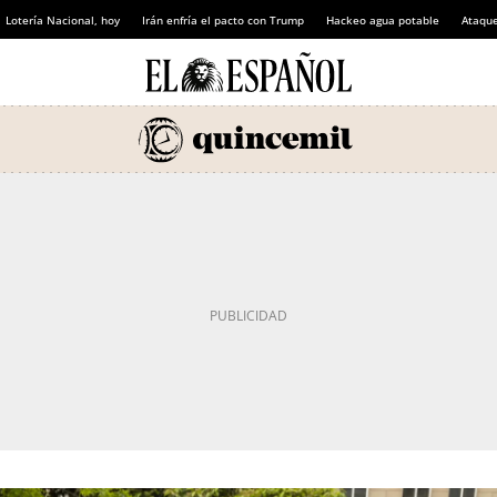
Lotería Nacional, hoy
Irán enfría el pacto con Trump
Hackeo agua potable
Ataque