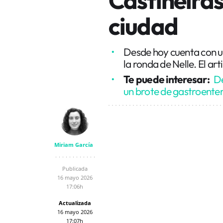
ciudad
Desde hoy cuenta con un
la ronda de Nelle. El ar
Te puede interesar:
De
un brote de gastroenter
Miriam García
Publicada
16 mayo 2026
17:06h
Actualizada
16 mayo 2026
17:07h