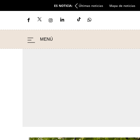
ES NOTICIA:
Últimas noticias
Mapa de noticias