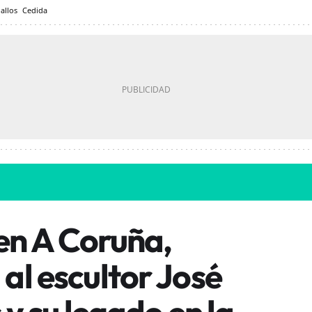
Mallos
Cedida
en A Coruña,
al escultor José
 y su legado en la