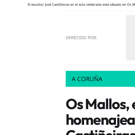
El escultor José Castiñeiras en el acto celebrado este sábado en Os 
OFRECIDO POR:
A CORUÑA
Os Mallos, 
homenajea 
Castiñeiras