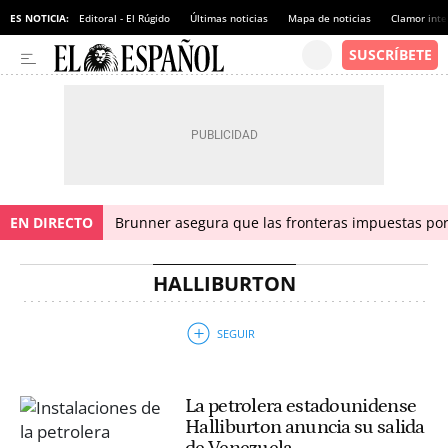
ES NOTICIA:
Editoral - El Rúgido
Últimas noticias
Mapa de noticias
Clamor inte
EN DIRECTO
Brunner asegura que las fronteras impuestas por I
HALLIBURTON
La petrolera estadounidense
Halliburton anuncia su salida