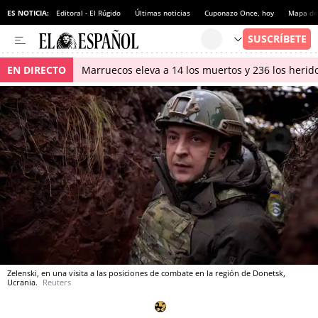
ES NOTICIA:
Editoral - El Rúgido
Últimas noticias
Cuponazo Once, hoy
Mapa de 
EN DIRECTO
Marruecos eleva a 14 los muertos y 236 los herido
Zelenski, en una visita a las posiciones de combate en la región de Donetsk,
Ucrania.
Reuters