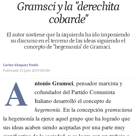
Gramsci y la "derechita
cobarde"
El autor sostiene que la izquierda ha ido imponiendo
su discurso en el terreno de las ideas siguiendo el
concepto de "hegemonía" de Gramsci.
Carlos Vázquez Padín
Publicada
23 julio 2019
04:35h
A
ntonio Gramsci
, pensador marxista y
cofundador del Partido Comunista
Italiano desarrolló el concepto de
hegemonía
. En la concepción
gramsciana
la hegemonía la ejerce aquel grupo que ha logrado que
sus ideas acaben siendo aceptadas por una parte muy
significativa de la sociedad, y se logra con un trabajo a