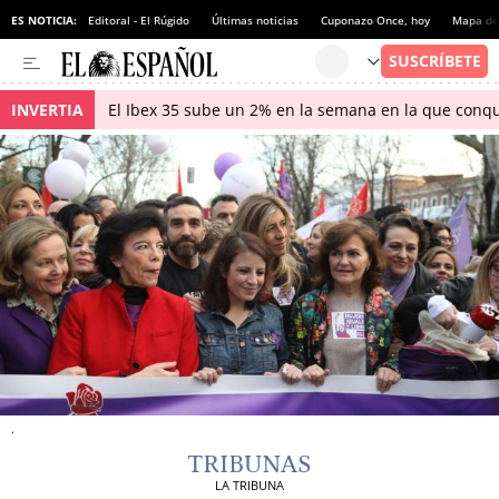
ES NOTICIA:
Editoral - El Rúgido
Últimas noticias
Cuponazo Once, hoy
Mapa de 
INVERTIA
El Ibex 35 sube un 2% en la semana en la que conqu
.
TRIBUNAS
LA TRIBUNA