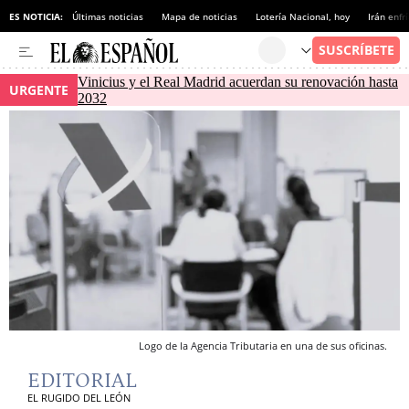
ES NOTICIA:
Últimas noticias
Mapa de noticias
Lotería Nacional, hoy
Irán enfr
Vinicius y el Real Madrid acuerdan su renovación hasta
URGENTE
2032
Logo de la Agencia Tributaria en una de sus oficinas.
EDITORIAL
EL RUGIDO DEL LEÓN