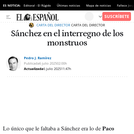
ES NOTICIA:
Editoral - El Rúgido
Últimas noticias
Mapa de noticias
Fallece Jor
CARTA DEL DIRECTOR
CARTA DEL DIRECTOR
Sánchez en el interregno de los
monstruos
Pedro J. Ramírez
Publicada
6 julio 2025
02:00h
Actualizada
6 julio 2025
11:47h
Paco
Lo único que le faltaba a Sánchez era lo de