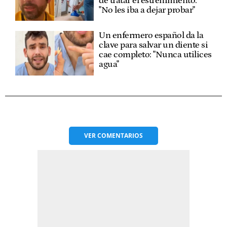
de tratar el estreñimiento:
"No les iba a dejar probar"
Un enfermero español da la
clave para salvar un diente si
cae completo: "Nunca utilices
agua"
VER
COMENTARIOS