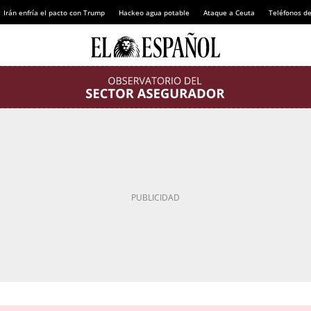
Irán enfría el pacto con Trump
Hackeo agua potable
Ataque a Ceuta
Teléfonos d