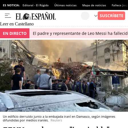
ES NOTICIA:
Editoral - El Rúgido
Últimas noticias
Mapa de noticias
Fallece Jor
Leer en Castellano
EN DIRECTO
El padre y representante de Leo Messi ha falleci
Un edificio derruido junto a la embajada iraní en Damasco, según imágenes
difundidas por medios iraníes.
Reuters