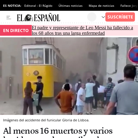
ES NOTICIA:
Editoral - El Rúgido
Últimas noticias
Mapa de noticias
Fallece Jor
El padre y representante de Leo Messi ha fallecido a
EN DIRECTO
los 68 años tras una larga enfermedad
Imágenes del accidente del funicular Gloria de Lisboa.
Al menos 16 muertos y varios