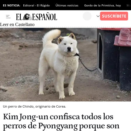
ES NOTICIA:
Editoral - El Rúgido
Últimas noticias
Gordo de la Primitiva, hoy
Ma
Leer en Castellano
Un perro de Chindo, originario de Corea.
Kim Jong-un confisca todos los
perros de Pyongyang porque son