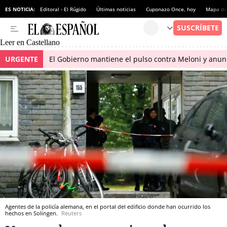
ES NOTICIA:
Editoral - El Rúgido
Últimas noticias
Cuponazo Once, hoy
Mapa de 
Leer en Castellano
URGENTE
El Gobierno mantiene el pulso contra Meloni y anunci
Agentes de la policía alemana, en el portal del edificio donde han ocurrido los
hechos en Solingen.
Reuters