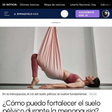
ES NOTICIA:
Últimas noticias
Mapa de noticias
Lotería Nacional, hoy
Irán enfr
En la menopausia, el rol del suelo pélvico se vuelve fundamental.
iStock
¿Cómo puedo fortalecer el suelo
pélvico durante la menopausia?