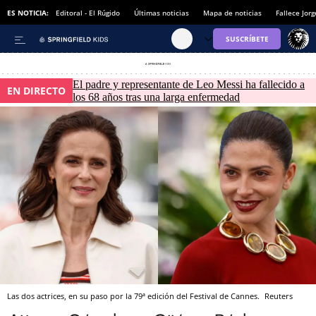
ES NOTICIA:
Editoral - El Rúgido
Últimas noticias
Mapa de noticias
Fallece Jor
El padre y representante de Leo Messi ha fallecido a
EN DIRECTO
los 68 años tras una larga enfermedad
Las dos actrices, en su paso por la 79ª edición del Festival de Cannes.
Reuters