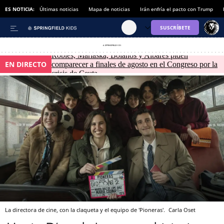
ES NOTICIA:
Últimas noticias
Mapa de noticias
Irán enfría el pacto con Trump
Robles, Marlaska, Bolaños y Albares piden
EN DIRECTO
comparecer a finales de agosto en el Congreso por la
crisis de Ceuta
La directora de cine, con la claqueta y el equipo de 'Pioneras'.
Carla Oset