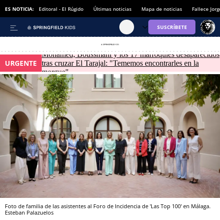
ES NOTICIA:
Editoral - El Rúgido
Últimas noticias
Mapa de noticias
Fallece Jor
Mohamed, Boussmahi y los 17 marroquíes desaparecidos
URGENTE
tras cruzar El Tarajal: "Tememos encontrarles en la
morgue"
Foto de familia de las asistentes al Foro de Incidencia de 'Las Top 100' en Málaga.
Esteban Palazuelos