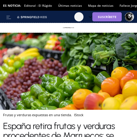
ES NOTICIA:
Editoral - El Rúgido
Últimas noticias
Mapa de noticias
Fallece Jor
Frutas y verduras expuestas en una tienda.
IStock
España retira frutas y verduras
procedentes de Marruecos: se