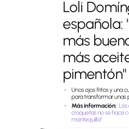
Loli Domín
española: 
más buena
más aceite
pimentón"
Unos ajos fritos y una 
para transformar unas p
Más información:
Los
croquetas no se hace co
mantequilla"