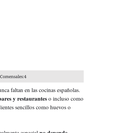
Comensales:
4
nca faltan en las cocinas españolas.
ares y restaurantes
o incluso como
dientes sencillos como huevos o
no depende
ealmente especial