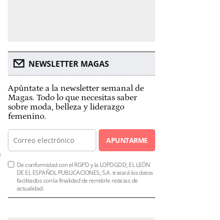
NEWSLETTER MAGAS
Apúntate a la newsletter semanal de
Magas. Todo lo que necesitas saber
sobre moda, belleza y liderazgo
femenino.
APUNTARME
De conformidad con el RGPD y la LOPDGDD, EL LEÓN
DE EL ESPAÑOL PUBLICACIONES, S.A. tratará los datos
facilitados con la finalidad de remitirle noticias de
actualidad.