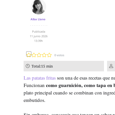
Alba Llano
Publicada
11 junio 2026
13:39h
0
votos
Total:
15 min
Las patatas fritas
son una de esas recetas que nu
como guarnición, como tapa en b
Funcionan
plato principal cuando se combinan con ingre
embutidos.
Sin embargo, conseguir que tengan un sabor r