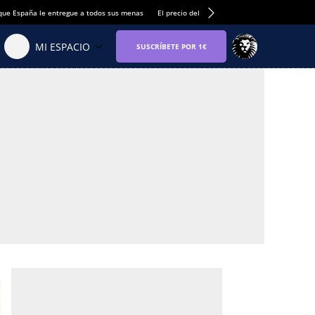
que España le entregue a todos sus menas
El precio del alquiler de vivienda baja por pri