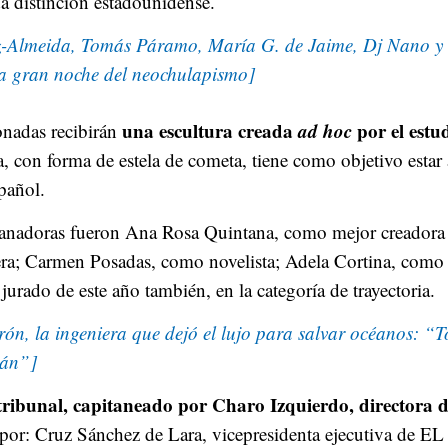
da distinción estadounidense.
z-Almeida, Tomás Páramo, María G. de Jaime, Dj Nano y P
la gran noche del neochulapismo]
una escultura creada
ad hoc
por el estu
onadas recibirán
, con forma de estela de cometa, tiene como objetivo estar a
pañol.
ganadoras fueron Ana Rosa Quintana, como mejor creadora
ra; Carmen Posadas, como novelista; Adela Cortina, como e
jurado de este año también, en la categoría de trayectoria.
n, la ingeniera que dejó el lujo para salvar océanos: “To
rán”]
 tribunal, capitaneado por Charo Izquierdo, directora
or: Cruz Sánchez de Lara, vicepresidenta ejecutiva de 