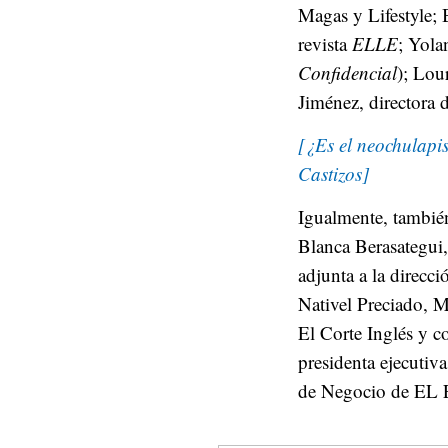
Magas y Lifestyle; 
revista
ELLE
; Yola
Confidencial
); Lou
Jiménez, directora d
[¿Es el neochulapi
Castizos]
Igualmente, tambié
Blanca Berasategui,
adjunta a la direcc
Nativel Preciado, M
El Corte Inglés y c
presidenta ejecuti
de Negocio de E