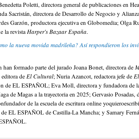
Benedetta Poletti, directora general de publicaciones en Hea
nda Sacristán, directora de Desarrollo de Negocio y Alianz
rdes Garzón, productora ejecutiva en Globomedia; Olga Ru
e la revista
Harper's Bazaar España
.
smo la nueva movida madrileña? Así respondieron los invi
n han formado parte del jurado Joana Bonet, directora de
M
 editora de
El Cultural
; Nuria Azancot, redactora jefe de
El
ión de EL ESPAÑOL; Eva Moll, directora y fundadora de la
aga de Magas a la trayectoria en 2025; Gervasio Posadas, 
onfundador de la escuela de escritura online yoquieroescrib
va de EL ESPAÑOL de Castilla-La Mancha; y Samary Fernánd
L ESPAÑOL.