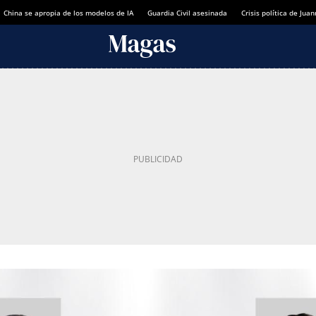
China se apropia de los modelos de IA
Guardia Civil asesinada
Crisis política de Ju