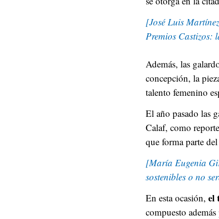
se otorga en la cita
[José Luis Martíne
Premios Castizos: 
Además, las galard
concepción, la pieza
talento femenino es
El año pasado las 
Calaf, como reporte
que forma parte del 
[María Eugenia Giró
sostenibles o no se
el
En esta ocasión,
compuesto además p