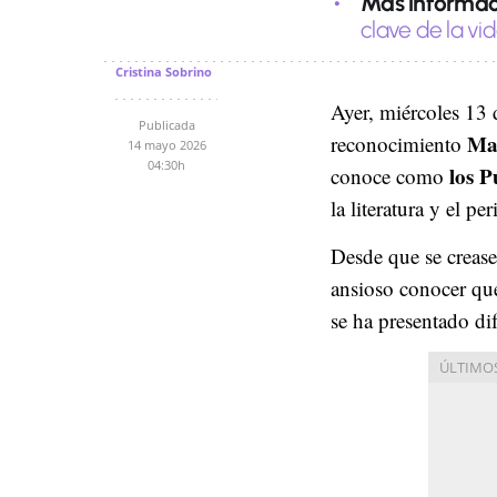
Más informac
clave de la vi
Cristina Sobrino
Ayer, miércoles 13 
Publicada
Ma
reconocimiento
14 mayo 2026
04:30h
los P
conoce como
la literatura y el pe
Desde que se crease
ansioso conocer qué
se ha presentado dif