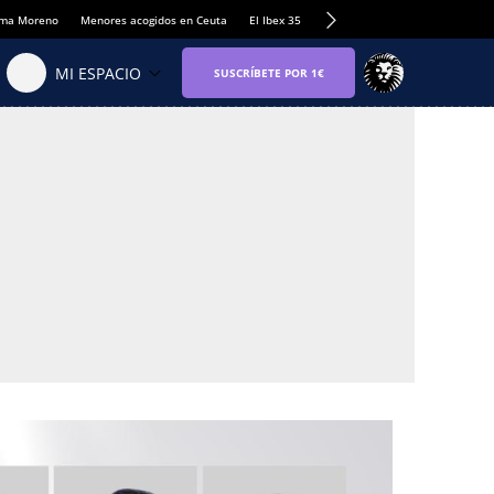
anma Moreno
Menores acogidos en Ceuta
El Ibex 35
Llamadas de alerta Sánchez