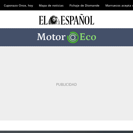
Cuponazo Once, hoy
Mapa de noticias
Fichaje de Diomande
Marruecos acepta 