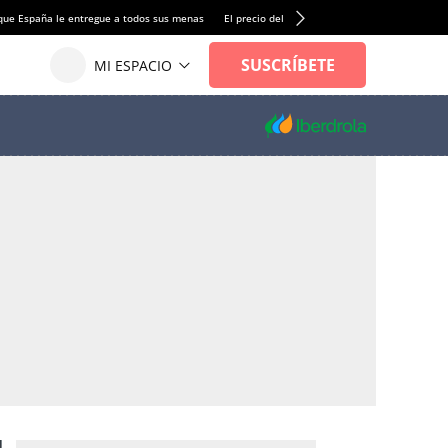
que España le entregue a todos sus menas
El precio del alquiler de vivienda baja por pri