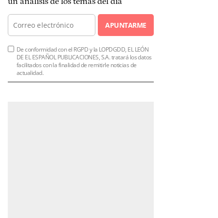
un análisis de los temas del día
APUNTARME
De conformidad con el RGPD y la LOPDGDD, EL LEÓN
DE EL ESPAÑOL PUBLICACIONES, S.A. tratará los datos
facilitados con la finalidad de remitirle noticias de
actualidad.