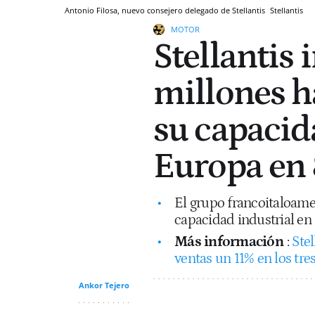
Antonio Filosa, nuevo consejero delegado de Stellantis
Stellantis
MOTOR
Stellantis
millones h
su capacid
Europa en
El grupo francoitaloamer
capacidad industrial en
Más información
:
Ste
ventas un 11% en los tr
Ankor Tejero