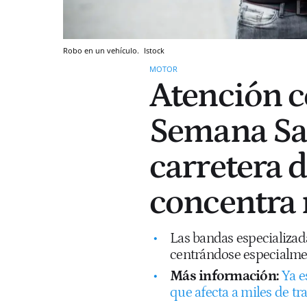
Robo en un vehículo.
Istock
MOTOR
Atención c
Semana Sant
carretera 
concentra 
Las bandas especializada
centrándose especialment
Más información:
Ya e
que afecta a miles de t