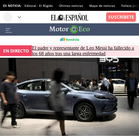
ES NOTICIA:
Editoral - El Rúgido
Últimas noticias
Mapa de noticias
Fallece Jor
El padre y representante de Leo Messi ha fallecido a
EN DIRECTO
los 68 años tras una larga enfermedad