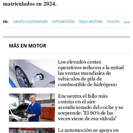
matriculados en 2024.
GRUPO VOLKSWAGEN
AUTOMOCIÓN
TESLA MOTORS
TOYOTA
KIA
HYUNDAI
INDUSTRIA AUTOMOVILÍSTICA
MOTOR
COCHES
BYD
MÁS EN MOTOR
Los elevados costes
operativos reducen a la mitad
las ventas mundiales de
vehículos de pila de
combustible de hidrógeno
Encuentra el fallo más
común en el aire
acondicionado del coche y se
sorprende: "El 90% de las
veces viene de esa válvula"
La automoción se apoya en