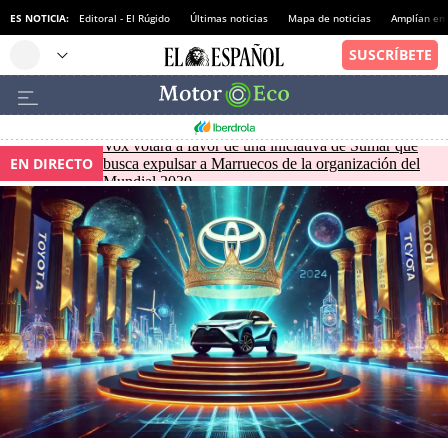
ES NOTICIA:
Editoral - El Rúgido
Últimas noticias
Mapa de noticias
Amplían en
Vox votará a favor de una iniciativa de Sumar que
EN DIRECTO
busca expulsar a Marruecos de la organización del
Mundial 2030