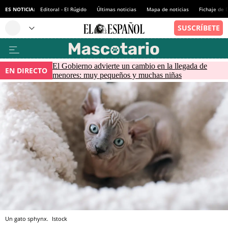
ES NOTICIA:
Editoral - El Rúgido
Últimas noticias
Mapa de noticias
Fichaje de
El Gobierno advierte un cambio en la llegada de
EN DIRECTO
menores: muy pequeños y muchas niñas
Un gato sphynx.
Istock