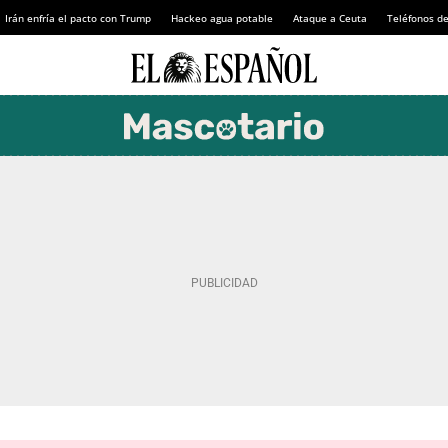
Irán enfría el pacto con Trump
Hackeo agua potable
Ataque a Ceuta
Teléfonos d