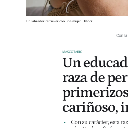
Un labrador retriever con una mujer.
Istock
Con la
MASCOTARIO
Un educado
raza de per
primerizos:
cariñoso, i
Con su carácter, esta ra