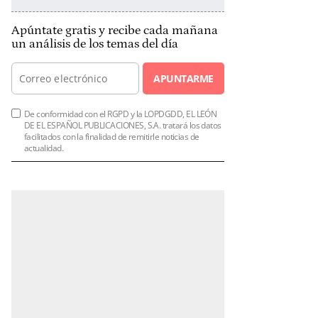
Apúntate gratis y recibe cada mañana
un análisis de los temas del día
APUNTARME
De conformidad con el RGPD y la LOPDGDD, EL LEÓN
DE EL ESPAÑOL PUBLICACIONES, S.A. tratará los datos
facilitados con la finalidad de remitirle noticias de
actualidad.