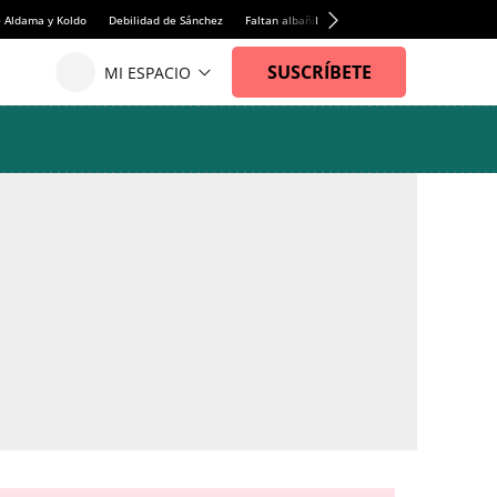
e Aldama y Koldo
Debilidad de Sánchez
Faltan albañiles
Rentabilidad de la viviend