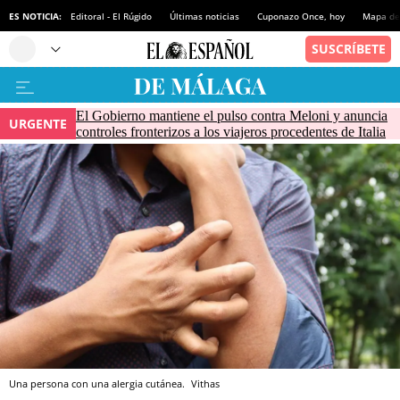
ES NOTICIA:
Editoral - El Rúgido
Últimas noticias
Cuponazo Once, hoy
Mapa de 
El Gobierno mantiene el pulso contra Meloni y anuncia
URGENTE
controles fronterizos a los viajeros procedentes de Italia
Una persona con una alergia cutánea.
Vithas