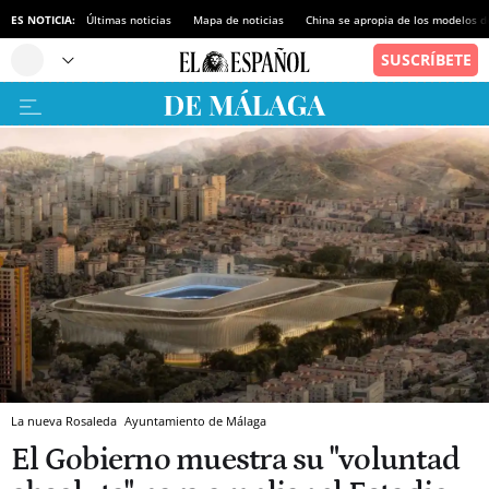
ES NOTICIA:
Últimas noticias
Mapa de noticias
China se apropia de los modelos d
La nueva Rosaleda
Ayuntamiento de Málaga
El Gobierno muestra su "voluntad