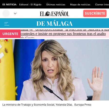
ES NOTICIA:
Editoral - El Rúgido
Últimas noticias
Mapa de noticias
Clamor inte
Italia ve "desproporcionada" la reacción de Sánchez a sus
URGENTE
controles e insiste en proteger sus fronteras tras el asalto
de Ceuta
La ministra de Trabajo y Economía Social, Yolanda Díaz.
Europa Press